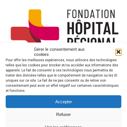
Gérer le consentement aux
cookies
Pour offrir les meilleures expériences, nous utilisons des technologies
telles que les cookies pour stocker et/ou accéder aux informations des
Un grand merci à la Fondation de l’Hôpital régional de
appareils. Le fait de consentir à ces technologies nous permettra de
traiter des données telles que le comportement de navigation ou les ID
Saint-Jérôme pour nous avoir permis de participer à
uniques sur ce site. Le fait de ne pas consentir ou de retirer son
l’événement vélo à notre santé afin de lever des fonds
consentement peut avoir un effet négatif sur certaines caractéristiques
pour la Fondation Résidence Espace de Vie.
et fonctions.
Pour les joindre:
Accepter
fondation@cdsj.org
Refuser
Blue Knights Québec.1