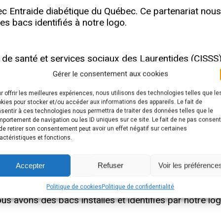
 Entraide diabétique du Québec. Ce partenariat nous p
es bacs identifiés à notre logo.
é de santé et services sociaux des Laurentides (CISSS)
 Vie par la conclusion d’ententes de services pour rép
Gérer le consentement aux cookies
r offrir les meilleures expériences, nous utilisons des technologies telles que le
kies pour stocker et/ou accéder aux informations des appareils. Le fait de
lles formes de financement pour soutenir et pour ass
sentir à ces technologies nous permettra de traiter des données telles que le
portement de navigation ou les ID uniques sur ce site. Le fait de ne pas consent
de retirer son consentement peut avoir un effet négatif sur certaines
actéristiques et fonctions.
r les bacs de récupération de vêtem
Accepter
Refuser
Voir les préférence
Politique de cookies
Politique de confidentialité
s avons des bacs installés et identifiés par notre log