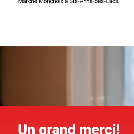
Marché Monchoix à Ste-Anne-des-Lacs.
Un grand merci!