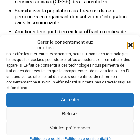
services sociaux (CISSS) des Laurentides.
Sensibiliser la population aux besoins de ces
personnes en organisant des activités d’intégration
dans la communauté.
Améliorer leur quotidien en leur offrant un milieu de
vie familial adapté et des services modulés en
Gérer le consentement aux
fonction de leurs besoins.
cookies
Assurer la pérennité des services en organisant des
Pour offrir les meilleures expériences, nous utilisons des technologies
collectes de fonds en vue d’améliorer la qualité de
telles que les cookies pour stocker et/ou accéder aux informations des
vie des personnes souffrant d’une déficience
appareils. Le fait de consentir à ces technologies nous permettra de
intellectuelle ou d’un trouble du spectre de l’autisme.
traiter des données telles que le comportement de navigation ou les ID
uniques sur ce site. Le fait de ne pas consentir ou de retirer son
consentement peut avoir un effet négatif sur certaines caractéristiques
et fonctions.
Les résidents et les familles touchées, grands
bénéficiaires de vos dons, vous en seront très
Accepter
reconnaissants!
Refuser
Voir les préférences
Politique de cookies
Politique de confidentialité