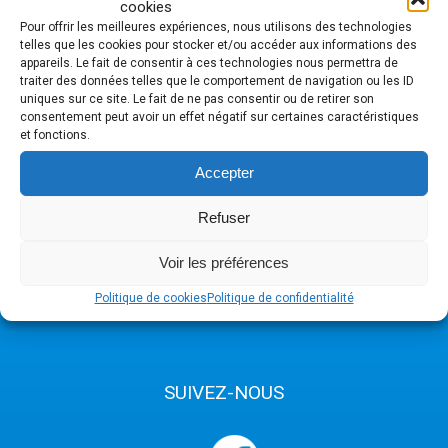
cookies
et du conseil d'administration
Pour offrir les meilleures expériences, nous utilisons des technologies
telles que les cookies pour stocker et/ou accéder aux informations des
appareils. Le fait de consentir à ces technologies nous permettra de
traiter des données telles que le comportement de navigation ou les ID
uniques sur ce site. Le fait de ne pas consentir ou de retirer son
consentement peut avoir un effet négatif sur certaines caractéristiques
et fonctions.
COMMENT NOUS JOINDRE
Accepter
(450) 569-2974 #74119
Pour nous rejoindre en cas d'urgence: (450) 712-2857
Refuser
info@fondationespacedevie.com
Voir les préférences
Politique de cookies
Politique de confidentialité
SUIVEZ-NOUS