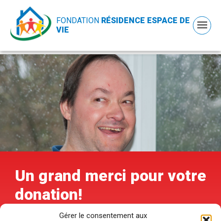
FONDATION
RÉSIDENCE ESPACE DE
VIE
Un grand merci pour votre
donation!
Gérer le consentement aux
De la part des parents, des résidents