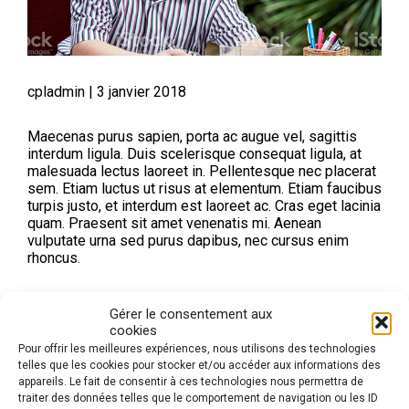
cpladmin
|
3 janvier 2018
Maecenas purus sapien, porta ac augue vel, sagittis
interdum ligula. Duis scelerisque consequat ligula, at
malesuada lectus laoreet in. Pellentesque nec placerat
sem. Etiam luctus ut risus at elementum. Etiam faucibus
turpis justo, et interdum est laoreet ac. Cras eget lacinia
quam. Praesent sit amet venenatis mi. Aenean
vulputate urna sed purus dapibus, nec cursus enim
rhoncus.
Proin auctor ut turpis ut imperdiet. Morbi nec odio in
Gérer le consentement aux
lectus consectetur tempor. Integer in urna enim. Class
cookies
aptent taciti sociosqu ad litora torquent per conubia
Pour offrir les meilleures expériences, nous utilisons des technologies
nostra, per inceptos himenaeos. Interdum et malesuada
telles que les cookies pour stocker et/ou accéder aux informations des
fames ac ante ipsum primis in faucibus. Ut non ligula
appareils. Le fait de consentir à ces technologies nous permettra de
ligula. Duis imperdiet sodales lectus, ac malesuada
traiter des données telles que le comportement de navigation ou les ID
justo gravida auctor. Vestibulum sit amet metus sed