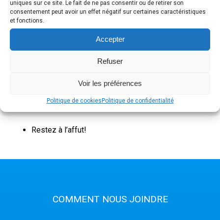
uniques sur ce site. Le fait de ne pas consentir ou de retirer son
ipsum mattis posuere. Sed laoreet felis vel mi pulvinar,
consentement peut avoir un effet négatif sur certaines caractéristiques
eget pellentesque neque molestie.
et fonctions.
Accepter
Refuser
Voir les préférences
Recent Posts
Politique de cookies
Politique de confidentialité
Restez à l’affut!
COMMENT NOUS JOINDRE