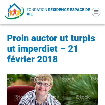
FONDATION
RÉSIDENCE ESPACE DE
VIE
Proin auctor ut turpis
ut imperdiet – 21
février 2018