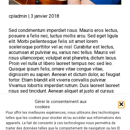
cpladmin
|
3 janvier 2018
Sed condimentum imperdiet risus. Mauris eros lectus,
posuere a felis nec, luctus mollis arcu. Sed eget ligula
elit. Morbi pellentesque felis sit amet lorem
scelerisque porttitor vel ac nisl. Curabitur est lectus,
accumsan at pulvinar eu, varius nec tellus. Mauris vel
risus ullamcorper, volutpat erat pharetra, dictum lacus.
Proin vel nulla ut libero laoreet tempus nec sed leo.
Quisque ipsum felis, ornare vitae congue vitae,
dignissim eu sapien. Aenean et dictum dolor, ac feugiat
tortor. Etiam blandit elit viverra convallis pulvinar.
Vivamus lobortis imperdiet rutrum. Duis laoreet laoreet
risus sed tincidunt. Aenean aliquet at justo at cursus.
Gérer le consentement aux
Mauris eget consectetur mi. In vel efficitur erat. Nulla
cookies
efficitur leo in est ultricies, sed euismod neque
Pour offrir les meilleures expériences, nous utilisons des technologies
euismod. Nulla facilisi. Vivamus tristique efficitur ante,
telles que les cookies pour stocker et/ou accéder aux informations des
nec congue dolor semper sed. Vestibulum pharetra
appareils. Le fait de consentir à ces technologies nous permettra de
molestie arcu, ac auctor sem fringilla sit amet. Nullam
traiter des données telles que le comportement de navigation ou les ID