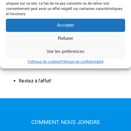
non arcu tortor. Sed porttitor turpis nisi, quis accumsan
uniques sur ce site. Le fait de ne pas consentir ou de retirer son
nunc consequat sit amet. In sit amet nisi interdum urna
consentement peut avoir un effet négatif sur certaines caractéristiques
tincidunt placerat.
et fonctions.
Accepter
Refuser
Voir les préférences
Recent Posts
Politique de cookies
Politique de confidentialité
Restez à l’affut!
COMMENT NOUS JOINDRE